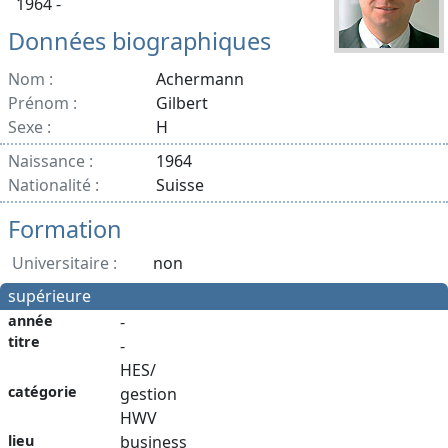
1964 -
Données biographiques
Nom :
Achermann
Prénom :
Gilbert
Sexe :
H
Naissance :
1964
Nationalité :
Suisse
Formation
Universitaire :
non
supérieure
année
-
titre
-
HES/
catégorie
gestion
HWV
lieu
business