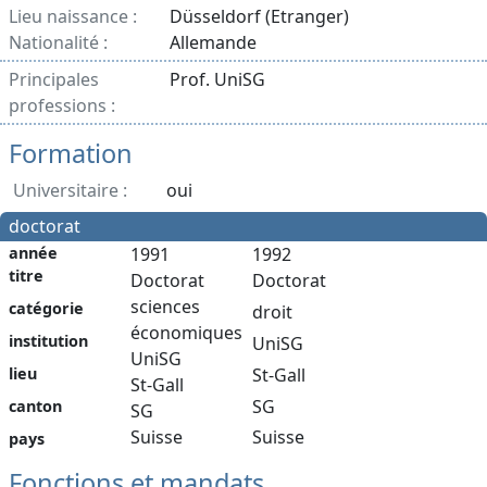
Lieu naissance :
Düsseldorf (Etranger)
Nationalité :
Allemande
Principales
Prof. UniSG
professions :
Formation
Universitaire :
oui
doctorat
année
1991
1992
titre
Doctorat
Doctorat
sciences
catégorie
droit
économiques
institution
UniSG
UniSG
St-Gall
lieu
St-Gall
SG
canton
SG
Suisse
Suisse
pays
Fonctions et mandats