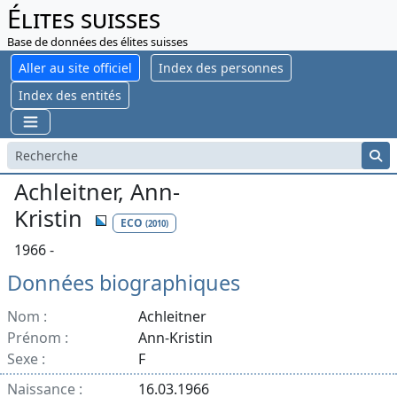
Élites suisses
Base de données des élites suisses
Aller au site officiel
Index des personnes
Index des entités
Achleitner, Ann-
Kristin
ECO
(2010)
1966 -
Données biographiques
Nom :
Achleitner
Prénom :
Ann-Kristin
Sexe :
F
Naissance :
16.03.1966