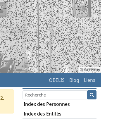
ⓒ Mark Henley
OBELIS
Blog
Liens
2.
Index des Personnes
Index des Entités