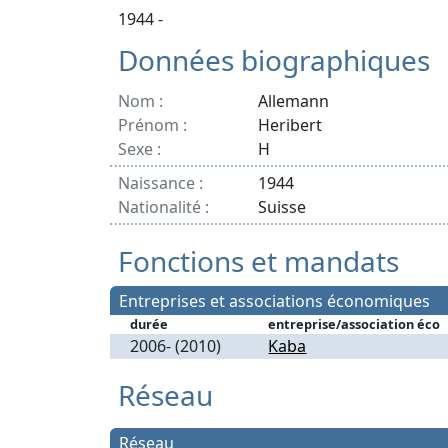
1944 -
Données biographiques
Nom :
Allemann
Prénom :
Heribert
Sexe :
H
Naissance :
1944
Nationalité :
Suisse
Fonctions et mandats
Entreprises et associations économiques
durée
entreprise/association éco
2006- (2010)
Kaba
Réseau
Réseau