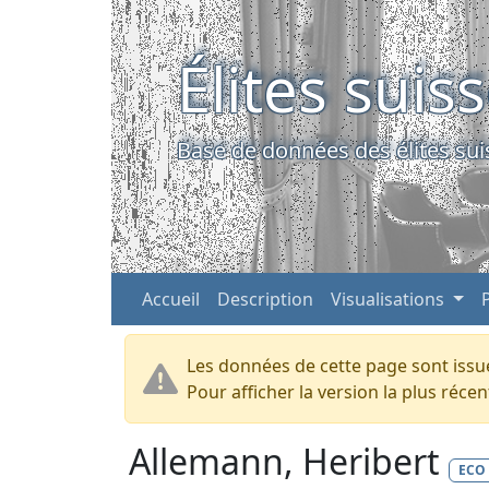
Élites suis
Base de données des élites sui
Accueil
Description
Visualisations
Les données de cette page sont issue
Pour afficher la version la plus réc
Allemann, Heribert
ECO