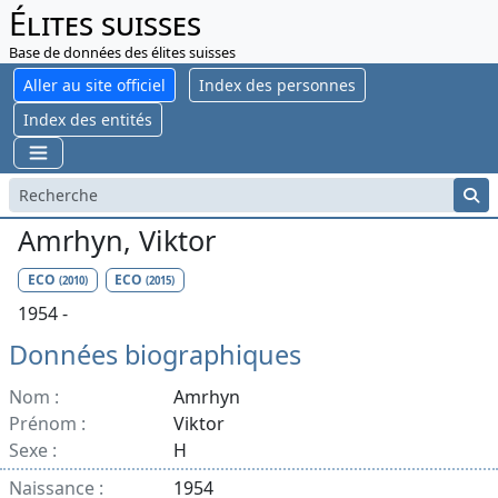
Élites suisses
Base de données des élites suisses
Aller au site officiel
Index des personnes
Index des entités
Amrhyn, Viktor
ECO
ECO
(2010)
(2015)
1954 -
Données biographiques
Nom :
Amrhyn
Prénom :
Viktor
Sexe :
H
Naissance :
1954