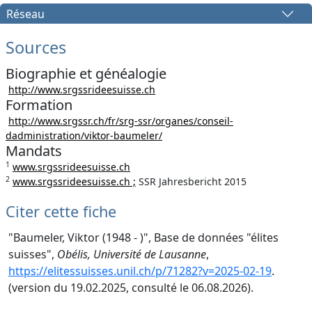
Réseau
Sources
Biographie et généalogie
http://www.srgssrideesuisse.ch
Formation
http://www.srgssr.ch/fr/srg-ssr/organes/conseil-
dadministration/viktor-baumeler/
Mandats
1
www.srgssrideesuisse.ch
2
www.srgssrideesuisse.ch ;
SSR Jahresbericht 2015
Citer cette fiche
"Baumeler, Viktor (1948 - )", Base de données "élites
suisses",
Obélis, Université de Lausanne
,
https://elitessuisses.unil.ch/p/71282?v=2025-02-19
.
(version du 19.02.2025, consulté le 06.08.2026).