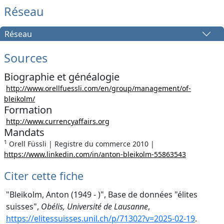
Réseau
Réseau
Sources
Biographie et généalogie
http://www.orellfuessli.com/en/group/management/of-
bleikolm/
Formation
http://www.currencyaffairs.org
Mandats
1
Orell Füssli | Registre du commerce 2010 |
https://www.linkedin.com/in/anton-bleikolm-55863543
Citer cette fiche
"Bleikolm, Anton (1949 - )", Base de données "élites
suisses",
Obélis, Université de Lausanne
,
https://elitessuisses.unil.ch/p/71302?v=2025-02-19
.