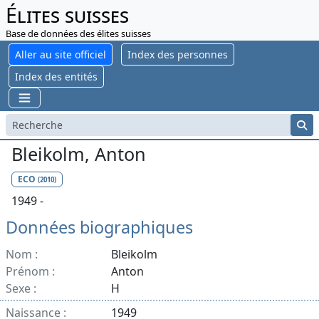
Élites suisses
Base de données des élites suisses
Aller au site officiel
Index des personnes
Index des entités
Bleikolm, Anton
ECO
(2010)
1949 -
Données biographiques
Nom :
Bleikolm
Prénom :
Anton
Sexe :
H
Naissance :
1949