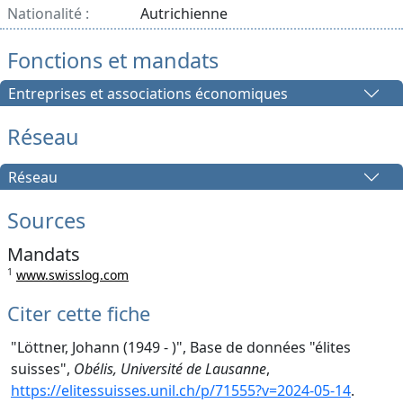
Nationalité :
Autrichienne
Fonctions et mandats
Entreprises et associations économiques
Réseau
Réseau
Sources
Mandats
1
www.swisslog.com
Citer cette fiche
"Löttner, Johann (1949 - )", Base de données "élites
suisses",
Obélis, Université de Lausanne
,
https://elitessuisses.unil.ch/p/71555?v=2024-05-14
.