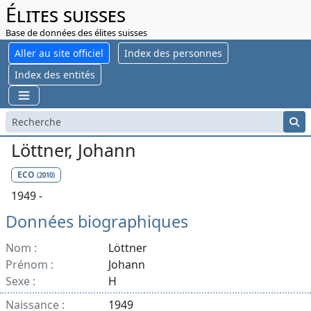
Élites suisses
Base de données des élites suisses
Aller au site officiel
Index des personnes
Index des entités
Löttner, Johann
ECO
(2010)
1949 -
Données biographiques
Nom :
Löttner
Prénom :
Johann
Sexe :
H
Naissance :
1949