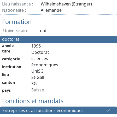
Lieu naissance :
Wilhelmshaven (Etranger)
Nationalité :
Allemande
Formation
Universitaire :
oui
doctorat
année
1996
titre
Doctorat
sciences
catégorie
économiques
institution
UniSG
lieu
St-Gall
canton
SG
Suisse
pays
Fonctions et mandats
Entreprises et associations économiques