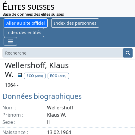
Élites suisses
Base de données des élites suisses
Aller au site officiel
Index des personnes
Index des entités
Wellershoff, Klaus
W.
ECO
ECO
(2010)
(2015)
1964 -
Données biographiques
Nom :
Wellershoff
Prénom :
Klaus W.
Sexe :
H
Naissance :
13.02.1964