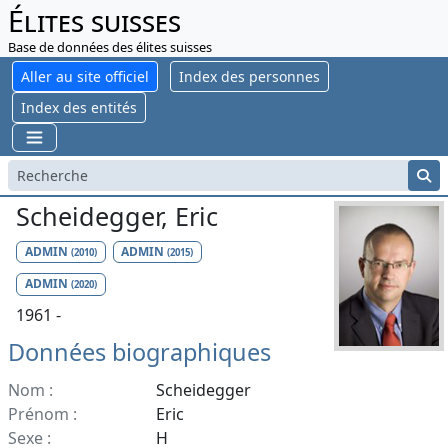
Élites suisses
Base de données des élites suisses
Aller au site officiel
Index des personnes
Index des entités
Scheidegger, Eric
ADMIN
ADMIN
(2010)
(2015)
ADMIN
(2020)
1961 -
Données biographiques
Nom :
Scheidegger
Prénom :
Eric
Sexe :
H