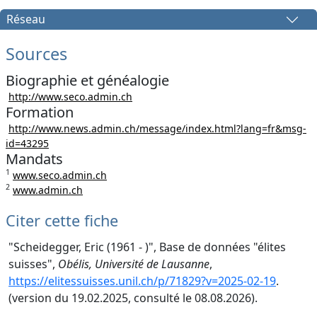
Réseau
Sources
Biographie et généalogie
http://www.seco.admin.ch
Formation
http://www.news.admin.ch/message/index.html?lang=fr&msg-
id=43295
Mandats
1
www.seco.admin.ch
2
www.admin.ch
Citer cette fiche
"Scheidegger, Eric (1961 - )", Base de données "élites
suisses",
Obélis, Université de Lausanne
,
https://elitessuisses.unil.ch/p/71829?v=2025-02-19
.
(version du 19.02.2025, consulté le 08.08.2026).