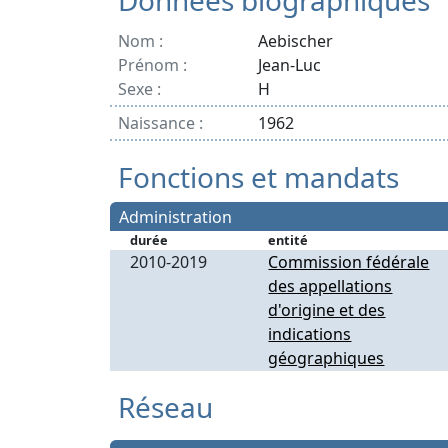
Données biographiques
Nom :
Aebischer
Prénom :
Jean-Luc
Sexe :
H
Naissance :
1962
Fonctions et mandats
Administration
durée
entité
2010-2019
Commission fédérale
des appellations
d'origine et des
indications
géographiques
Réseau