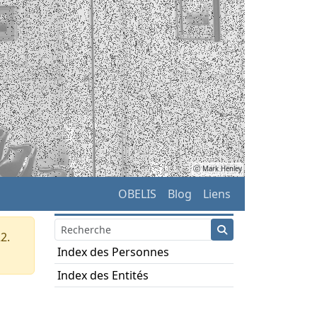
ⓒ Mark Henley
OBELIS
Blog
Liens
2.
Index des Personnes
Index des Entités