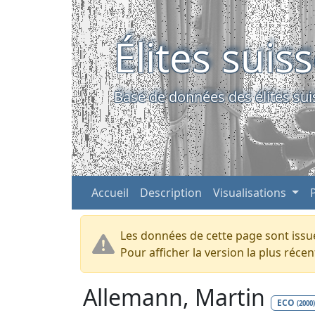
Élites suis
Base de données des élites sui
Accueil
Description
Visualisations
Les données de cette page sont issue
Pour afficher la version la plus réc
Allemann, Martin
ECO
(2000)