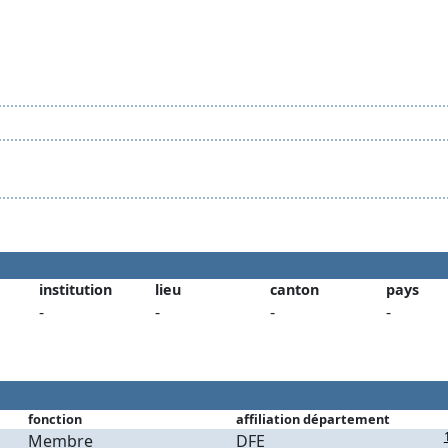
institution
lieu
canton
pays
-
-
-
-
fonction
affiliation département
Membre
DFE