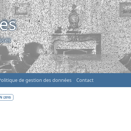
ses
sses
Politique de gestion des données
Contact
IN
(2010)