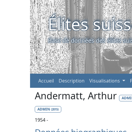
Élites suis
Base de données des élites sui
Accueil
Description
Visualisations
Andermatt, Arthur
ADM
ADMIN
(2015)
1954 -