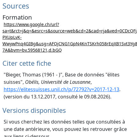
Sources
Formation
https://www.google.ch/url?
sa=t&rct=j&q=&esrc=s&source=web&cd=2&cad=rja&ved=0CDcQF
PXUpLvK-
WwywPnq4GIBg&usg=AFQjCNG1GpN4KnTSKrh058rEqXB1Svt3Yg&
7A&bvm=bv.59568121,d.bGQ
Citer cette fiche
"Bieger, Thomas (1961 - )", Base de données "élites
suisses",
Obélis, Université de Lausanne
,
https://elitessuisses.unil.ch/p/72792?v=2017-12-13
.
(version du 13.12.2017, consulté le 09.08.2026).
Versions disponibles
Si vous cherchez les données telles que consultées à
une date antérieure, vous pouvez les retrouver grâce
aux liens ci-dessous.