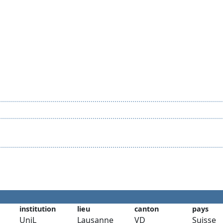
institution
lieu
canton
pays
UniL
Lausanne
VD
Suisse