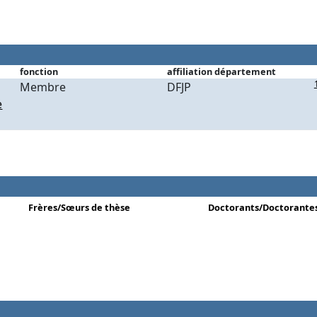
fonction
affiliation département
Membre
DFJP
e
Frères/Sœurs de thèse
Doctorants/Doctorante