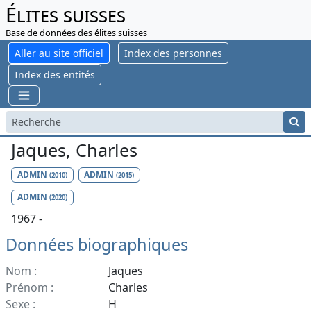
Élites suisses
Base de données des élites suisses
Aller au site officiel
Index des personnes
Index des entités
Jaques, Charles
ADMIN
ADMIN
(2010)
(2015)
ADMIN
(2020)
1967 -
Données biographiques
Nom :
Jaques
Prénom :
Charles
Sexe :
H