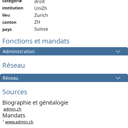
catégorie
droit
institution
UniZh
Zurich
lieu
ZH
canton
Suisse
pays
Fonctions et mandats
Administration
Réseau
Réseau
Sources
Biographie et généalogie
admin.ch
Mandats
1
www.admin.ch