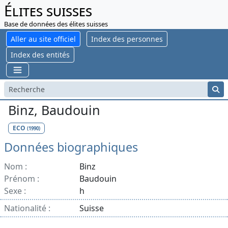
Élites suisses
Base de données des élites suisses
Aller au site officiel
Index des personnes
Index des entités
Binz, Baudouin
ECO
(1990)
Données biographiques
Nom :
Binz
Prénom :
Baudouin
Sexe :
h
Nationalité :
Suisse