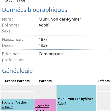
1877 - 1939
Données biographiques
Nom :
Mühll, von der-Ryhiner
Prénom :
Adolf
Sexe :
H
Naissance :
1877
Décès :
1939
Principales
Commerçant
professions :
Généalogie
Grands-Parents
Parents
Enfants
Mühll, von der-Ryhiner
Bachofen-Vischer
Adolf
Bachofen
Wilhelm
Maria