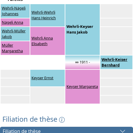
Wehrli-Nägeli
Wehrli-Wehrli
Johannes
Hans Heinrich
Nägeli Anna
Wehrli-Keyser
Wehrli-Müller
Hans Jakob
Jakob
Wehrli Anna
Elisabeth
Müller
Margaretha
Wehrli-Keiser
∞ 1911 -
Bernhard
Keyser Ernst
Keyser Margareta
Filiation de thèse
Filiation de thèse