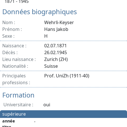
1871 - 1945
Données biographiques
Nom :
Wehrli-Keyser
Prénom :
Hans Jakob
Sexe :
H
Naissance :
02.07.1871
Décès :
26.02.1945
Lieu naissance :
Zurich (ZH)
Nationalité :
Suisse
Principales
Prof. UniZh (1911-40)
professions :
Formation
Universitaire :
oui
supérieure
année
-
titre