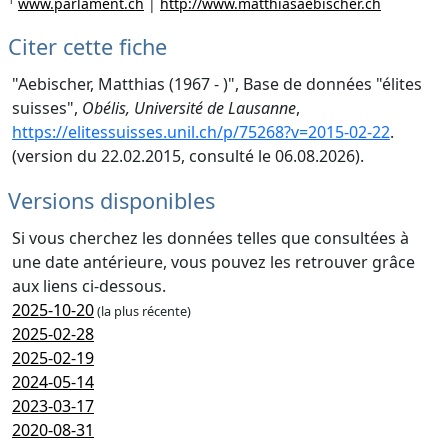
1
www.parlament.ch
|
http://www.matthiasaebischer.ch
Citer cette fiche
"Aebischer, Matthias (1967 - )", Base de données "élites
suisses",
Obélis, Université de Lausanne
,
https://elitessuisses.unil.ch/p/75268?v=2015-02-22
.
(version du 22.02.2015, consulté le 06.08.2026).
Versions disponibles
Si vous cherchez les données telles que consultées à
une date antérieure, vous pouvez les retrouver grâce
aux liens ci-dessous.
2025-10-20
(la plus récente)
2025-02-28
2025-02-19
2024-05-14
2023-03-17
2020-08-31