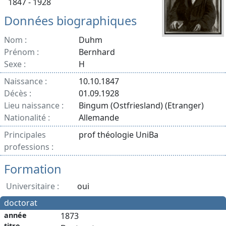
1847 - 1928
Données biographiques
Nom :
Duhm
Prénom :
Bernhard
Sexe :
H
Naissance :
10.10.1847
Décès :
01.09.1928
Lieu naissance :
Bingum (Ostfriesland) (Etranger)
Nationalité :
Allemande
Principales
prof théologie UniBa
professions :
Formation
Universitaire :
oui
doctorat
année
1873
titre