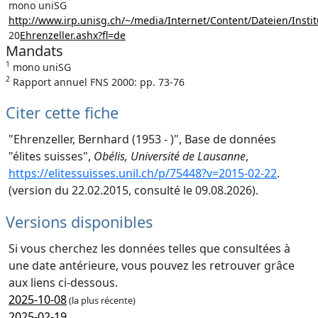
mono uniSG
http://www.irp.unisg.ch/~/media/Internet/Content/Dateien/Inst
20
Ehrenzeller.ashx?fl=de
Mandats
1
mono uniSG
2
Rapport annuel FNS 2000: pp. 73-76
Citer cette fiche
"Ehrenzeller, Bernhard (1953 - )", Base de données
"élites suisses",
Obélis, Université de Lausanne
,
https://elitessuisses.unil.ch/p/75448?v=2015-02-22
.
(version du 22.02.2015, consulté le 09.08.2026).
Versions disponibles
Si vous cherchez les données telles que consultées à
une date antérieure, vous pouvez les retrouver grâce
aux liens ci-dessous.
2025-10-08
(la plus récente)
2025-02-19