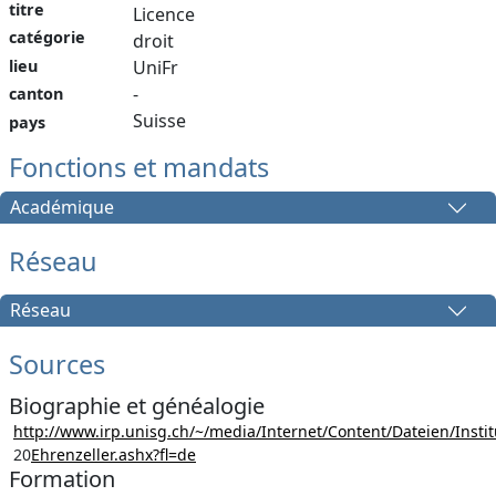
titre
Licence
catégorie
droit
lieu
UniFr
-
canton
Suisse
pays
Fonctions et mandats
Académique
Réseau
Réseau
Sources
Biographie et généalogie
http://www.irp.unisg.ch/~/media/Internet/Content/Dateien/Inst
20
Ehrenzeller.ashx?fl=de
Formation