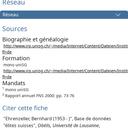
Réseau
Réseau
Sources
Biographie et généalogie
http://www.irp.unisg.ch/~/media/Internet/Content/Dateien/Inst
fl=de
Formation
mono uniSG
http://www.irp.unisg.ch/~/media/Internet/Content/Dateien/Inst
fl=de
Mandats
1
mono uniSG
2
Rapport annuel FNS 2000: pp. 73-76
Citer cette fiche
"Ehrenzeller, Bernhard (1953 - )", Base de données
"élites suisses",
Obélis, Université de Lausanne
,