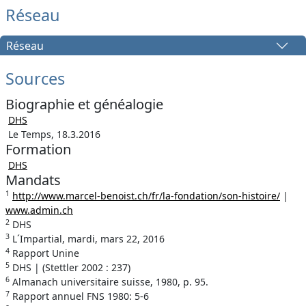
Réseau
Réseau
Sources
Biographie et généalogie
DHS
Le Temps, 18.3.2016
Formation
DHS
Mandats
1
http://www.marcel-benoist.ch/fr/la-fondation/son-histoire/
|
www.admin.ch
2
DHS
3
L´Impartial, mardi, mars 22, 2016
4
Rapport Unine
5
DHS | (Stettler 2002 : 237)
6
Almanach universitaire suisse, 1980, p. 95.
7
Rapport annuel FNS 1980: 5-6