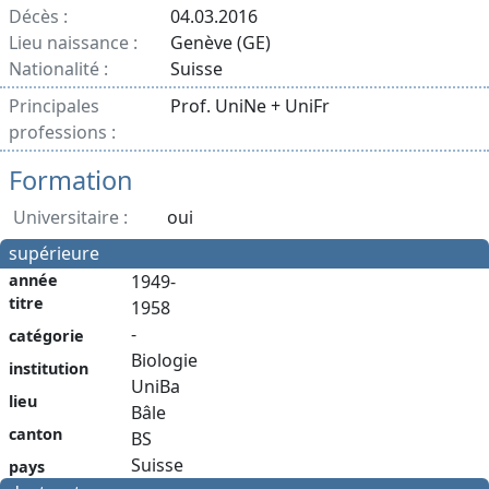
Décès :
04.03.2016
Lieu naissance :
Genève (GE)
Nationalité :
Suisse
Principales
Prof. UniNe + UniFr
professions :
Formation
Universitaire :
oui
supérieure
année
1949-
titre
1958
-
catégorie
Biologie
institution
UniBa
lieu
Bâle
canton
BS
Suisse
pays