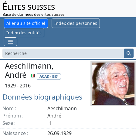
Élites suisses
Base de données des élites suisses
Aller au site officiel
Index des personnes
Index des entités
Aeschlimann,
André
ACAD
(1980)
1929 - 2016
Données biographiques
Nom :
Aeschlimann
Prénom :
André
Sexe :
H
Naissance :
26.09.1929