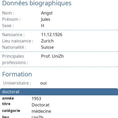
Données biographiques
Nom :
Angst
Prénom :
Jules
Sexe :
H
Naissance :
11.12.1926
Lieu naissance :
Zurich
Nationalité :
Suisse
Principales
Prof. UniZh
professions :
Formation
Universitaire :
oui
doctorat
année
1953
titre
Doctorat
catégorie
médecine
lieu
UniZh