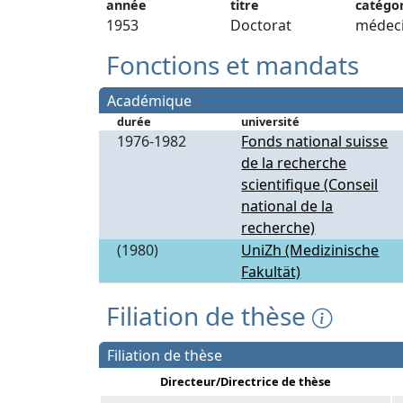
année
titre
catégo
1953
Doctorat
médec
Fonctions et mandats
Académique
durée
université
1976-1982
Fonds national suisse
de la recherche
scientifique (Conseil
national de la
recherche)
(1980)
UniZh (Medizinische
Fakultät)
Filiation de thèse
Filiation de thèse
Directeur/Directrice de thèse