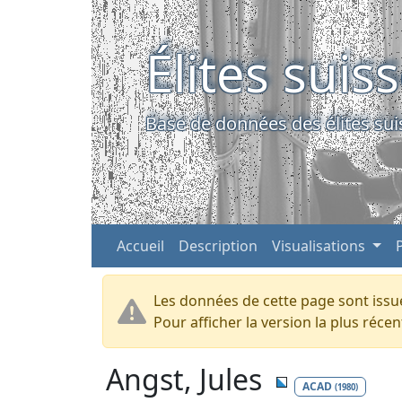
Élites suis
Base de données des élites sui
Accueil
Description
Visualisations
Les données de cette page sont issue
Pour afficher la version la plus réc
Angst, Jules
ACAD
(1980)