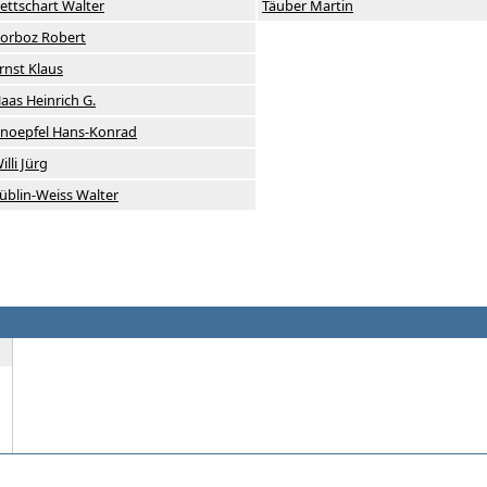
ettschart Walter
Täuber Martin
orboz Robert
rnst Klaus
aas Heinrich G.
noepfel Hans-Konrad
illi Jürg
üblin-Weiss Walter