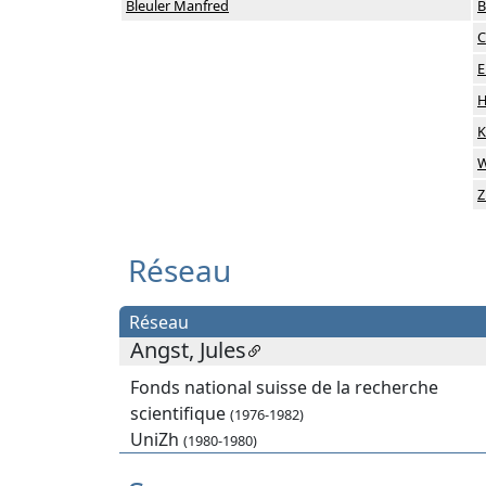
Bleuler Manfred
B
C
E
H
K
W
Z
Réseau
Réseau
Angst, Jules
Fonds national suisse de la recherche
scientifique
(1976-1982)
UniZh
(1980-1980)