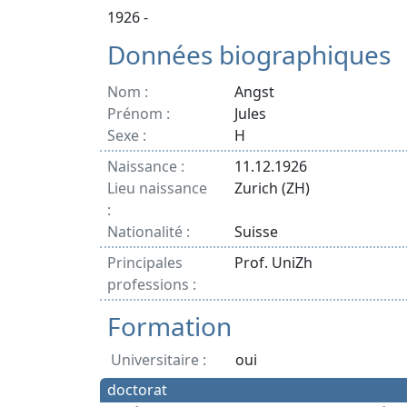
1926 -
Données biographiques
Nom :
Angst
Prénom :
Jules
Sexe :
H
Naissance :
11.12.1926
Lieu naissance
Zurich (ZH)
:
Nationalité :
Suisse
Principales
Prof. UniZh
professions :
Formation
Universitaire :
oui
doctorat