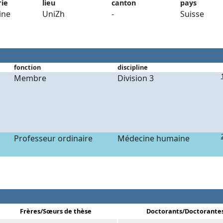
rie
lieu
canton
pays
ine
UniZh
-
Suisse
fonction
discipline
Membre
Division 3
Professeur ordinaire
Médecine humaine
Frères/Sœurs de thèse
Doctorants/Doctorante