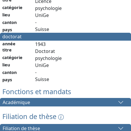
Licence
catégorie
psychologie
lieu
UniGe
-
canton
Suisse
pays
doctorat
année
1943
titre
Doctorat
catégorie
psychologie
lieu
UniGe
-
canton
Suisse
pays
Fonctions et mandats
Académique
Filiation de thèse
Filiation de thèse