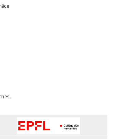
râce
ches.