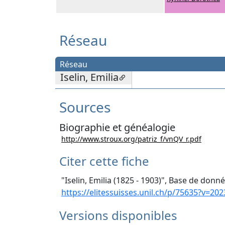
Réseau
Réseau
Iselin, Emilia
Sources
Biographie et généalogie
http://www.stroux.org/patriz_f/vnQV_r.pdf
Citer cette fiche
"Iselin, Emilia (1825 - 1903)", Base de donné
https://elitessuisses.unil.ch/p/75635?v=202
Versions disponibles