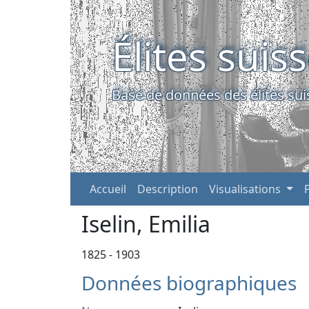
Élites suis
Base de données des élites sui
Accueil
Description
Visualisations
Iselin, Emilia
1825 - 1903
Données biographiques