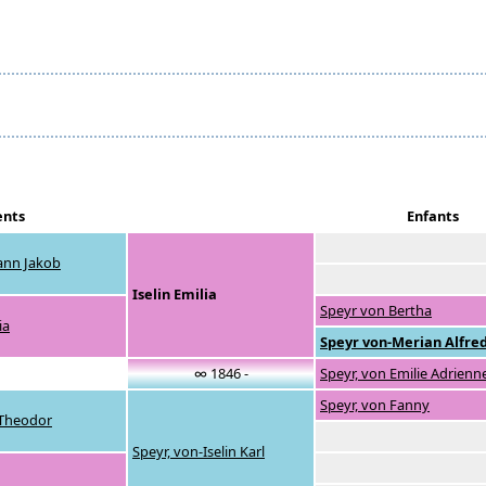
ents
Enfants
hann Jakob
Iselin Emilia
Speyr von Bertha
ia
Speyr von-Merian Alfre
∞ 1846 -
Speyr, von Emilie Adrienn
Speyr, von Fanny
 Theodor
Speyr, von-Iselin Karl