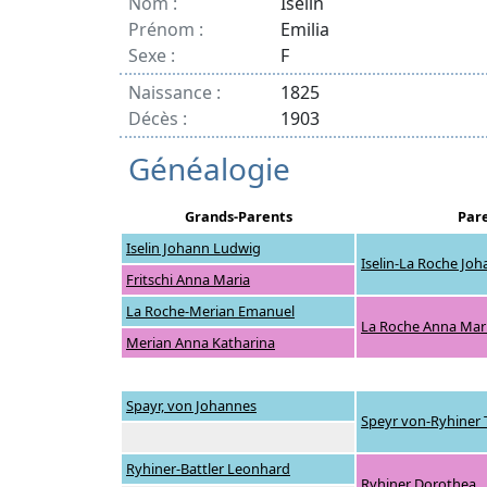
Nom :
Iselin
Prénom :
Emilia
Sexe :
F
Naissance :
1825
Décès :
1903
Généalogie
Grands-Parents
Par
Iselin Johann Ludwig
Iselin-La Roche Jo
Fritschi Anna Maria
La Roche-Merian Emanuel
La Roche Anna Mar
Merian Anna Katharina
Spayr, von Johannes
Speyr von-Ryhiner
Ryhiner-Battler Leonhard
Ryhiner Dorothea