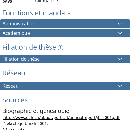
Allemagne
pays
Fonctions et mandats
Administration
Académique
Filiation de thèse
Filiation de thèse
Réseau
Réseau
Sources
Biographie et généalogie
http://www.uzh.ch/about/portrait/annualreport/jb_2001.pdf
Nekrologe UniZh 2001:
Mandats