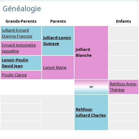
Généalogie
Grands-Parents
Parents
Enfants
Julliard-Eynard
Etienne François
Julliard-Lenoir
Gustave
Eynard Antoinette
Julliard
Jaqueline
Blanche
Lenoir-Poulin
David Jean
Lenoir Marie
Poulin Clarice
Rehfous Anne-
∞
Thérèse
Rehfous-
Julliard Charles