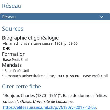
Réseau
Réseau
Sources
Biographie et généalogie
Almanach universitaire suisse, 1909, p. 58-60
DHS
Formation
Base Profs Unil
Mandats
1
Base Profs Unil
2
Almanach universitaire suisse, 1909, p. 58-60 | Base Profs Unil
Citer cette fiche
"Bonjour, Charles (1870 - 1961)", Base de données "élites
suisses",
Obélis, Université de Lausanne
,
https://elitessuisses.unil.ch/p/76180?v=2017-12-05
.