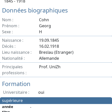
1845 - 1918
Données biographiques
Nom :
Cohn
Prénom :
Georg
Sexe :
H
Naissance :
19.09.1845
Décès :
16.02.1918
Lieu naissance :
Breslau (Etranger)
Nationalité :
Allemande
Principales
Prof. UniZh
professions :
Formation
Universitaire :
oui
supérieure
année
-
titre