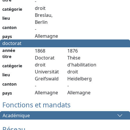
-
droit
catégorie
Breslau,
lieu
Berlin
canton
-
Allemagne
pays
doctorat
année
1868
1876
titre
Doctorat
Thèse
droit
d'habilitation
catégorie
Universität
droit
lieu
Greifswald
Heidelberg
canton
-
-
Allemagne
Allemagne
pays
Fonctions et mandats
Académique
Réseau