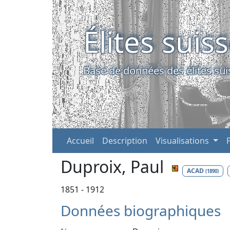
Élites suis
Base de données des élites sui
Accueil
Description
Visualisations
Duproix, Paul
ACAD
(1890)
1851 - 1912
Données biographiques