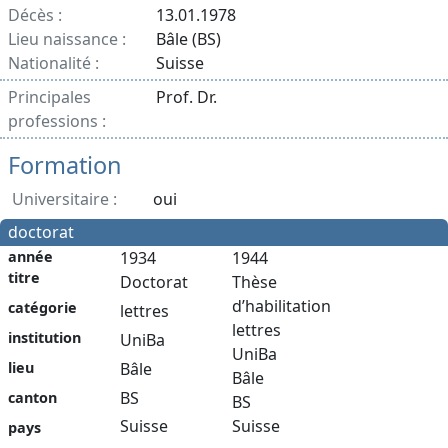
Décès :
13.01.1978
Lieu naissance :
Bâle (BS)
Nationalité :
Suisse
Principales
Prof. Dr.
professions :
Formation
Universitaire :
oui
doctorat
année
1934
1944
titre
Doctorat
Thèse
d’habilitation
catégorie
lettres
lettres
institution
UniBa
UniBa
Bâle
lieu
Bâle
BS
canton
BS
Suisse
Suisse
pays