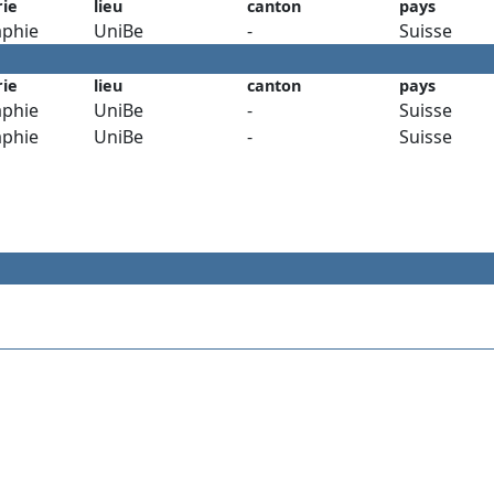
rie
lieu
canton
pays
phie
UniBe
-
Suisse
rie
lieu
canton
pays
phie
UniBe
-
Suisse
phie
UniBe
-
Suisse