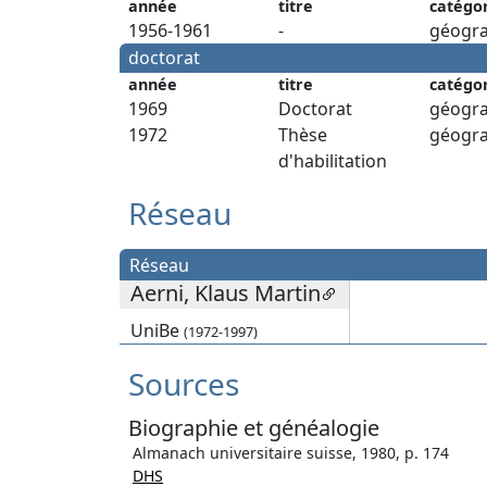
année
titre
catégo
1956-1961
-
géogra
doctorat
année
titre
catégo
1969
Doctorat
géogra
1972
Thèse
géogra
d'habilitation
Réseau
Réseau
Aerni, Klaus Martin
UniBe
(1972-1997)
Sources
Biographie et généalogie
Almanach universitaire suisse, 1980, p. 174
DHS