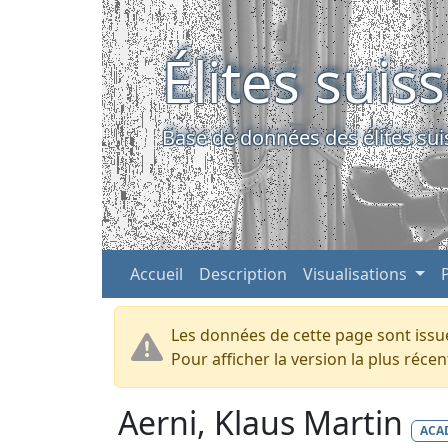
Élites suis
Base de données des élites sui
Accueil
Description
Visualisations
Les données de cette page sont issue
Pour afficher la version la plus réc
Aerni, Klaus Martin
ACA