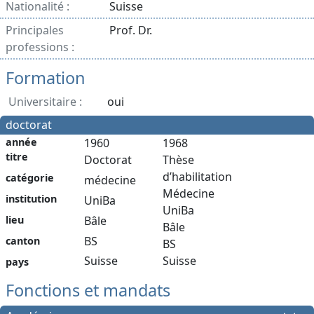
Nationalité :
Suisse
Principales
Prof. Dr.
professions :
Formation
Universitaire :
oui
doctorat
année
1960
1968
titre
Doctorat
Thèse
d’habilitation
catégorie
médecine
Médecine
institution
UniBa
UniBa
Bâle
lieu
Bâle
BS
canton
BS
Suisse
Suisse
pays
Fonctions et mandats