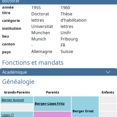
doctorat
année
1955
1960
titre
Doctorat
Thèse
lettres
d’habilitation
catégorie
Universität
lettres
institution
München
UniFr
lieu
Munich
Fribourg
canton
-
FR
Allemagne
Suisse
pays
Fonctions et mandats
Académique
Généalogie
Grands-Parents
Parents
Enfants
Berger August
Berger-Lipps Fritz
Berger Ernst
Lipps ??