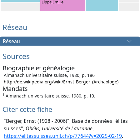
Lipps Emilie
Réseau
Réseau
Sources
Biographie et généalogie
Almanach universitaire suisse, 1980, p. 186
http://de.wikipedia.org/wiki/Ernst_Berger_(Archäologe)
Mandats
1
Almanach universitaire suisse, 1980, p. 10.
Citer cette fiche
"Berger, Ernst (1928 - 2006)", Base de données "élites
suisses",
Obélis, Université de Lausanne
,
https://elitessuisses.unil.ch/p/77644?v=2025-02-19
.