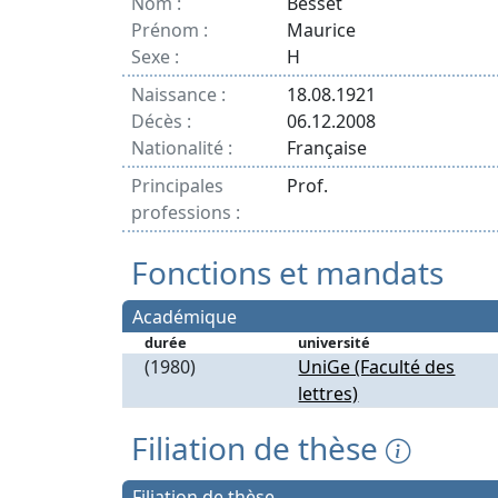
Nom :
Besset
Prénom :
Maurice
Sexe :
H
Naissance :
18.08.1921
Décès :
06.12.2008
Nationalité :
Française
Principales
Prof.
professions :
Fonctions et mandats
Académique
durée
université
(1980)
UniGe (Faculté des
lettres)
Filiation de thèse
Filiation de thèse