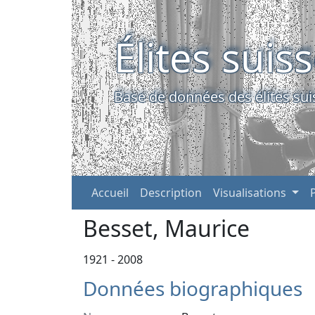
Élites suis
Base de données des élites sui
Accueil
Description
Visualisations
Besset, Maurice
1921 - 2008
Données biographiques