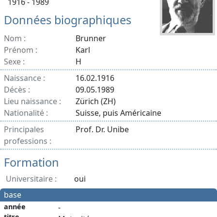
1916 - 1989
Données biographiques
Nom :
Brunner
Prénom :
Karl
Sexe :
H
Naissance :
16.02.1916
Décès :
09.05.1989
Lieu naissance :
Zürich (ZH)
Nationalité :
Suisse, puis Américaine
Principales
Prof. Dr. Unibe
professions :
Formation
Universitaire :
oui
base
année
-
titre