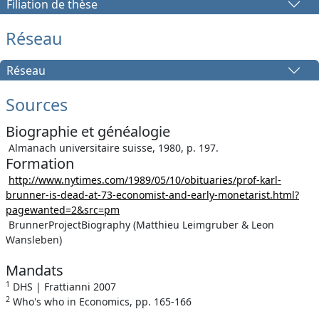
Filiation de thèse
Réseau
Réseau
Sources
Biographie et généalogie
Almanach universitaire suisse, 1980, p. 197.
Formation
http://www.nytimes.com/1989/05/10/obituaries/prof-karl-
brunner-is-dead-at-73-economist-and-early-monetarist.html?
pagewanted=2&src=pm
BrunnerProjectBiography (Matthieu Leimgruber & Leon
Wansleben)
Mandats
1
DHS | Frattianni 2007
2
Who's who in Economics, pp. 165-166