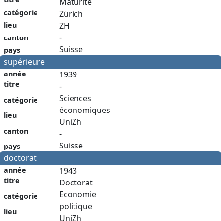
Maturité
catégorie
Zürich
lieu
ZH
-
canton
Suisse
pays
supérieure
année
1939
titre
-
Sciences
catégorie
économiques
lieu
UniZh
canton
-
Suisse
pays
doctorat
année
1943
titre
Doctorat
Economie
catégorie
politique
lieu
UniZh