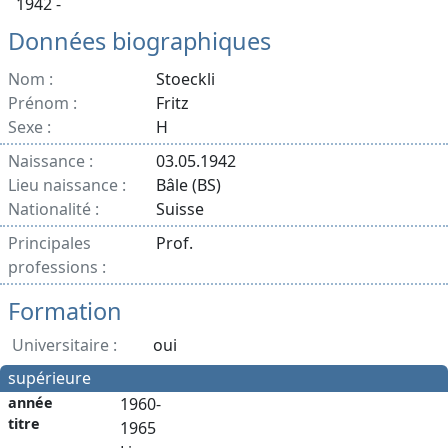
1942 -
Données biographiques
Nom :
Stoeckli
Prénom :
Fritz
Sexe :
H
Naissance :
03.05.1942
Lieu naissance :
Bâle (BS)
Nationalité :
Suisse
Principales
Prof.
professions :
Formation
Universitaire :
oui
supérieure
année
1960-
titre
1965