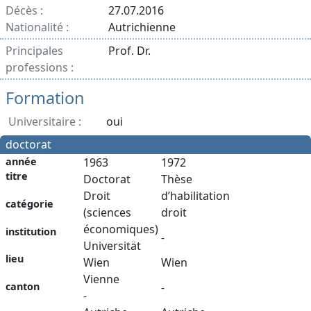
Décès :
27.07.2016
Nationalité :
Autrichienne
Principales
Prof. Dr.
professions :
Formation
Universitaire :
oui
doctorat
année
1963
1972
titre
Doctorat
Thèse
Droit
d’habilitation
catégorie
(sciences
droit
économiques)
institution
-
Universität
lieu
Wien
Wien
Vienne
canton
-
-