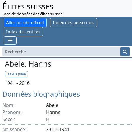
Élites suisses
Base de données des élites suisses
Aller au site officiel
Index des personnes
Index des entités
Abele, Hanns
ACAD
(1980)
1941 - 2016
Données biographiques
Nom :
Abele
Prénom :
Hanns
Sexe :
H
Naissance :
23.12.1941