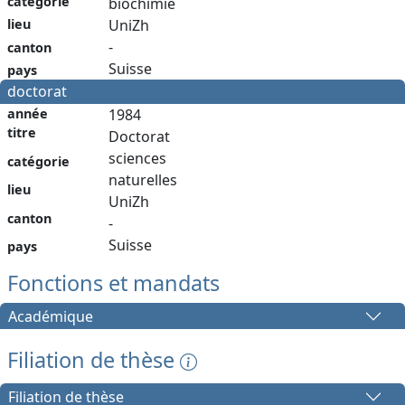
catégorie
biochimie
lieu
UniZh
-
canton
Suisse
pays
doctorat
année
1984
titre
Doctorat
sciences
catégorie
naturelles
lieu
UniZh
canton
-
Suisse
pays
Fonctions et mandats
Académique
Filiation de thèse
Filiation de thèse