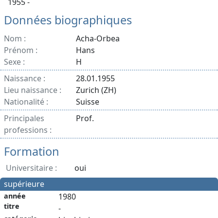
1955 -
Données biographiques
Nom :
Acha-Orbea
Prénom :
Hans
Sexe :
H
Naissance :
28.01.1955
Lieu naissance :
Zurich (ZH)
Nationalité :
Suisse
Principales
Prof.
professions :
Formation
Universitaire :
oui
supérieure
année
1980
titre
-