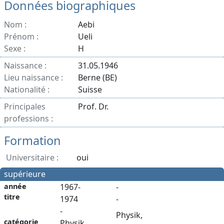
Données biographiques
Nom :
Aebi
Prénom :
Ueli
Sexe :
H
Naissance :
31.05.1946
Lieu naissance :
Berne (BE)
Nationalité :
Suisse
Principales
Prof. Dr.
professions :
Formation
Universitaire :
oui
supérieure
année
1967-
-
titre
1974
-
-
Physik,
catégorie
Physik,