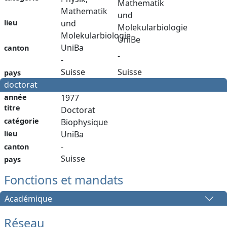
Mathematik
Mathematik
und
lieu
und
Molekularbiologie
Molekularbiologie
UniBe
UniBa
canton
-
-
Suisse
Suisse
pays
doctorat
année
1977
titre
Doctorat
catégorie
Biophysique
lieu
UniBa
-
canton
Suisse
pays
Fonctions et mandats
Académique
Réseau