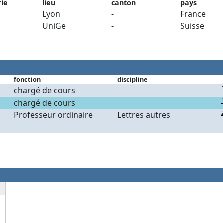
rie
lieu
canton
pays
Lyon
-
France
UniGe
-
Suisse
fonction
discipline
chargé de cours
chargé de cours
Professeur ordinaire
Lettres autres