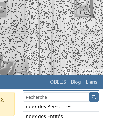
ⓒ Mark Henley
OBELIS
Blog
Liens
2.
Index des Personnes
Index des Entités