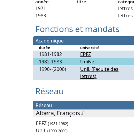
année
titre
catégo
1971
-
lettres
1983
-
lettres
Fonctions et mandats
Académique
durée
université
1981-1982
EPFZ
1982-1983
UniNe
1990- (2000)
UniL (Faculté des
lettres)
Réseau
Réseau
Albera, François
EPFZ
(1981-1982)
UniL
(1990-2000)