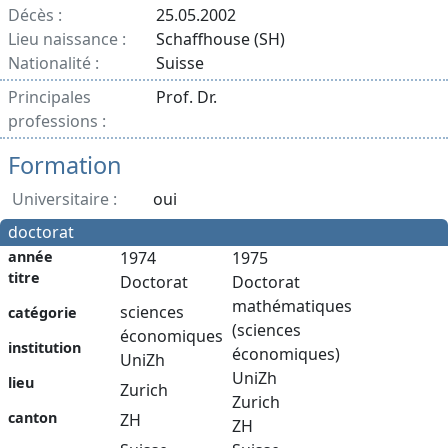
Décès :
25.05.2002
Lieu naissance :
Schaffhouse (SH)
Nationalité :
Suisse
Principales
Prof. Dr.
professions :
Formation
Universitaire :
oui
doctorat
année
1974
1975
titre
Doctorat
Doctorat
mathématiques
sciences
catégorie
(sciences
économiques
institution
économiques)
UniZh
UniZh
lieu
Zurich
Zurich
canton
ZH
ZH