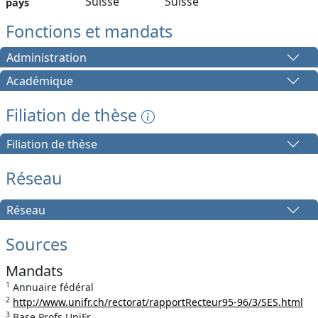
Suisse
Suisse
pays
Fonctions et mandats
Administration
Académique
Filiation de thèse
Filiation de thèse
Réseau
Réseau
Sources
Mandats
1
Annuaire fédéral
2
http://www.unifr.ch/rectorat/rapportRecteur95-96/3/SES.html
3
Base Profs UniFr