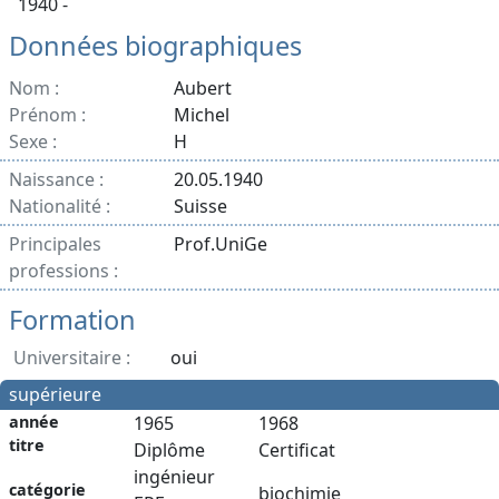
1940 -
Données biographiques
Nom :
Aubert
Prénom :
Michel
Sexe :
H
Naissance :
20.05.1940
Nationalité :
Suisse
Principales
Prof.UniGe
professions :
Formation
Universitaire :
oui
supérieure
année
1965
1968
titre
Diplôme
Certificat
ingénieur
catégorie
biochimie