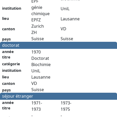
EPF
génie
institution
UniL
chimique
Lausanne
lieu
EPFZ
Zurich
VD
canton
ZH
Suisse
Suisse
pays
doctorat
année
1970
titre
Doctorat
catégorie
Biochimie
institution
UniL
Lausanne
lieu
VD
canton
Suisse
pays
séjour étranger
année
1971-
1973-
titre
1973
1975
-
-