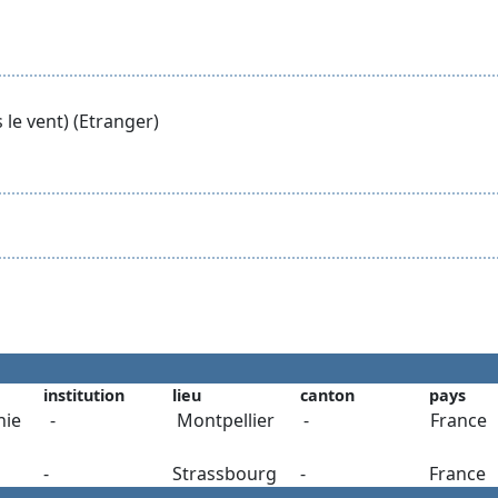
 le vent) (Etranger)
institution
lieu
canton
pays
hie
-
Montpellier
-
France
-
Strassbourg
-
France