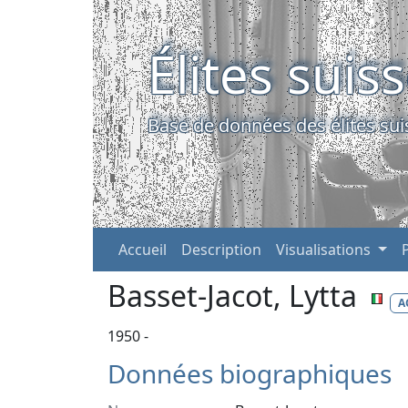
Élites suis
Base de données des élites sui
Accueil
Description
Visualisations
Basset-Jacot, Lytta
A
1950 -
Données biographiques