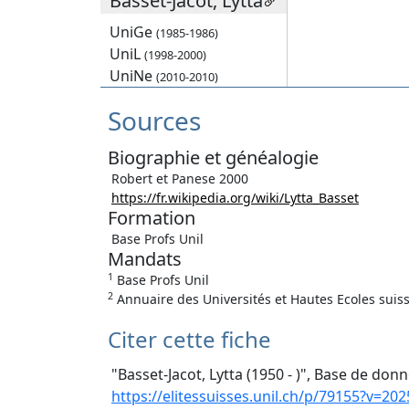
Basset-Jacot, Lytta
UniGe
(1985-1986)
UniL
(1998-2000)
UniNe
(2010-2010)
Sources
Biographie et généalogie
Robert et Panese 2000
https://fr.wikipedia.org/wiki/Lytta_Basset
Formation
Base Profs Unil
Mandats
1
Base Profs Unil
2
Annuaire des Universités et Hautes Ecoles suiss
Citer cette fiche
"Basset-Jacot, Lytta (1950 - )", Base de donn
https://elitessuisses.unil.ch/p/79155?v=202