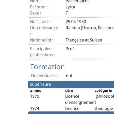
Nom :
Basset-Jacot
Prénom :
Lytta
Sexe :
F
Naissance :
25.04.1950
Lieu naissance
Raiatea (Uturoa, Iles sous
:
Nationalité :
Française et Suisse
Principales
Prof.
professions :
Formation
Universitaire :
oui
supérieure
année
titre
catégorie
1970
Licence
philosop
d'enseignement
1974
Licence
théologie