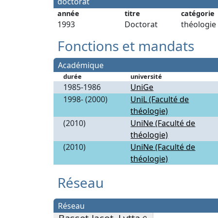
doctorat
année
titre
catégorie
1993
Doctorat
théologie
Fonctions et mandats
Académique
durée
université
1985-1986
UniGe
1998- (2000)
UniL (Faculté de
théologie)
(2010)
UniNe (Faculté de
théologie)
(2010)
UniNe (Faculté de
théologie)
Réseau
Réseau