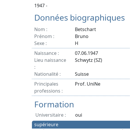
1947 -
Données biographiques
Nom :
Betschart
Prénom :
Bruno
Sexe :
H
Naissance :
07.06.1947
Lieu naissance
Schwytz (SZ)
:
Nationalité :
Suisse
Principales
Prof. UniNe
professions :
Formation
Universitaire :
oui
supérieure