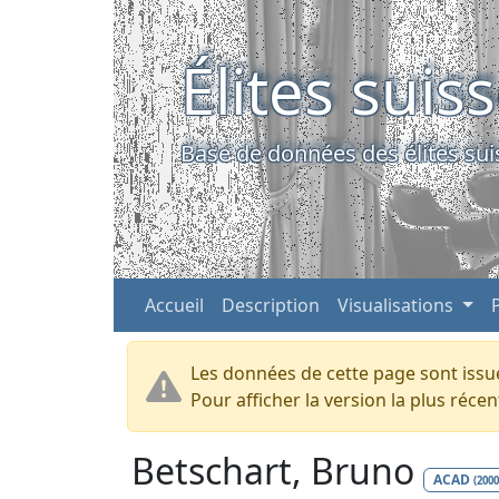
Élites suis
Base de données des élites sui
Accueil
Description
Visualisations
Les données de cette page sont issue
Pour afficher la version la plus réc
Betschart, Bruno
ACAD
(2000