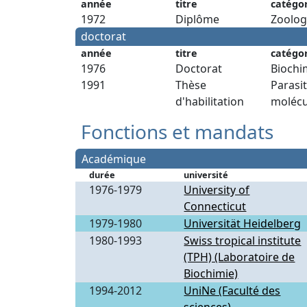
année
titre
catégo
1972
Diplôme
Zoolog
doctorat
année
titre
catégo
1976
Doctorat
Biochi
1991
Thèse
Parasi
d'habilitation
molécu
Fonctions et mandats
Académique
durée
université
1976-1979
University of
Connecticut
1979-1980
Universität Heidelberg
1980-1993
Swiss tropical institute
(TPH) (Laboratoire de
Biochimie)
1994-2012
UniNe (Faculté des