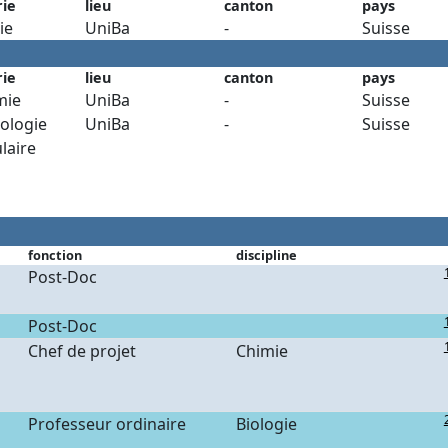
rie
lieu
canton
pays
ie
UniBa
-
Suisse
rie
lieu
canton
pays
mie
UniBa
-
Suisse
tologie
UniBa
-
Suisse
laire
fonction
discipline
Post-Doc
Post-Doc
Chef de projet
Chimie
Professeur ordinaire
Biologie