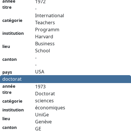
année
1972
titre
-
International
catégorie
Teachers
Programm
institution
Harvard
Business
lieu
School
-
canton
-
USA
pays
doctorat
année
1973
titre
Doctorat
sciences
catégorie
économiques
institution
UniGe
lieu
Genève
canton
GE