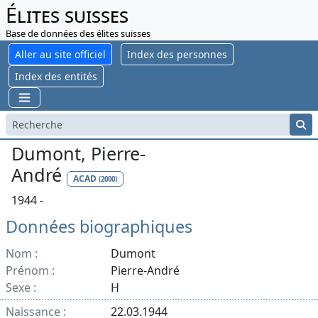
Élites suisses
Base de données des élites suisses
Aller au site officiel
Index des personnes
Index des entités
Dumont, Pierre-
André
ACAD
(2000)
1944 -
Données biographiques
Nom :
Dumont
Prénom :
Pierre-André
Sexe :
H
Naissance :
22.03.1944