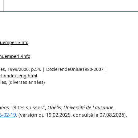
huemperli/info
chuemperli/info
ses, 1999/2000, p.54. | DozierendeUniBe1980-2007 |
li/index_eng.html
les, (diverses années)
ées "élites suisses",
Obélis, Université de Lausanne
,
5-02-19
. (version du 19.02.2025, consulté le 07.08.2026).