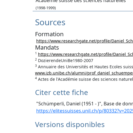
Académie suisse des sciences naturelles
(1998-1999)
Sources
Formation
https://www.researchgate.net/profile/Daniel_Sc
Mandats
1
https://www.researchgate.net/profile/Daniel_S
2
DozierendeUniBe1980-2007
3
Annuaire des Universités et Hautes Ecoles suis
www.izb.unibe.ch/alumni/prof_daniel_schuemper
4
Actes de l'Académie suisse des sciences naturel
Citer cette fiche
"Schümperli, Daniel (1951 - )", Base de donn
https://elitessuisses.unil.ch/p/80332?v=202
Versions disponibles