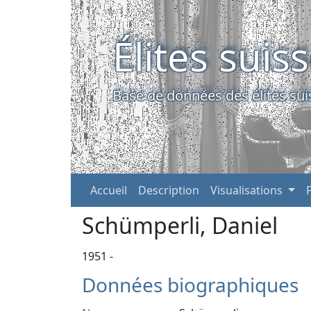
Élites suis
Base de données des élites sui
Accueil
Description
Visualisations
Schümperli, Daniel
1951 -
Données biographiques