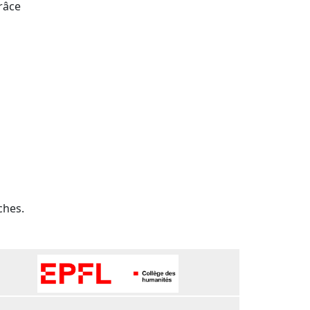
râce
ches.