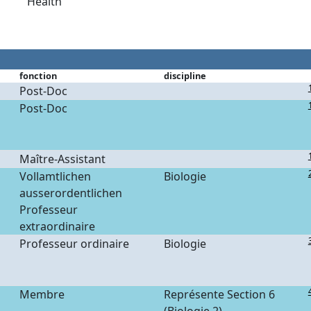
Health
fonction
discipline
Post-Doc
Post-Doc
Maître-Assistant
Vollamtlichen
Biologie
ausserordentlichen
Professeur
extraordinaire
Professeur ordinaire
Biologie
Membre
Représente Section 6