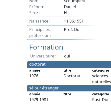
Nom :
Schümperli
Prénom :
Daniel
Sexe :
H
Naissance :
11.06.1951
Principales
Prof. Dr.
professions :
Formation
Universitaire :
oui
doctorat
année
titre
catégorie
1976
Doctorat
sciences
naturelles
séjour étranger
année
titre
catégorie
1979-1981
-
Post-Doc